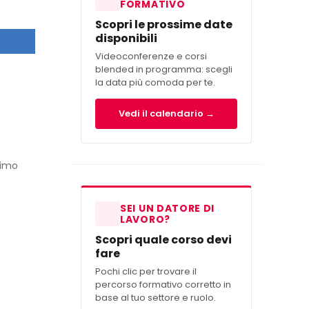
FORMATIVO
Scopri le prossime date
disponibili
Videoconferenze e corsi
blended in programma: scegli
la data più comoda per te.
Vedi il calendario →
rimo
SEI UN DATORE DI
LAVORO?
Scopri quale corso devi
fare
Pochi clic per trovare il
percorso formativo corretto in
base al tuo settore e ruolo.