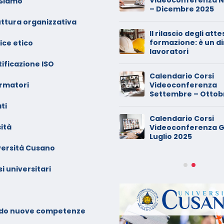
 Siamo
ntrambi i genitori
– Dicembre 2025
uttura organizzativa
alendario Corsi
Il rilascio degli atte
ideoconferenza Maggio –
formazione: è un di
ice etico
iugno 2026
lavoratori
ificazione ISO
inimarket di Rozzano al
Calendario Corsi
ormatori
etaccio
Videoconferenza
Settembre – Ottob
ti
ade dalla sedia in smart
Calendario Corsi
orking, riconosciuto
ità
Videoconferenza G
’infortunio sul lavoro
Luglio 2025
versità Cusano
alendario Corsi
ideoconferenza Marzo –
i universitari
prile 2026
alendario Corsi
ideoconferenza Gennaio –
do nuove competenze
ebbraio 2026