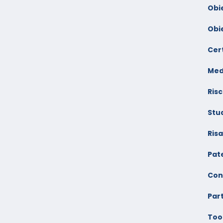
Obi
Obi
Cert
Med
Risc
Stu
Ris
Pate
Con
Par
Too