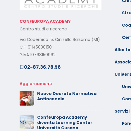
Chi
– Dicembre 2025
e
Str
Il rilascio degli attestati di
C
CONFEUROPA ACADEMY
o –
formazione: è un diritto dei
V
Cod
Centro studi e ricerche
lavoratori
G
Cert
Via Copernico 15, Cinisello Balsamo (MI)
al
Calendario Corsi
M
C.F. 91145030150
Videoconferenza
Albo f
s
P.IVA 10768150962
Settembre – Ottobre 2025
Associa
02-87.36.78.56
rt
C
Calendario Corsi
w
Univers
Videoconferenza Giugno –
l
Luglio 2025
Aggiornamenti
Uni
C
Nuovo Decreto Normativa
 –
V
Cors
Antincendio
A
Servizi
Confeuropa Academy
C
diventa Learning Center
io –
V
Fon
Università Cusano
F