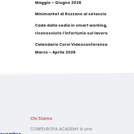
Maggio – Giugno 2026
Minimarket di Rozzano al setaccio
Cade dalla sedia in smart working,
riconosciuto l’infortunio sul lavoro
Calendario Corsi Videoconferenza
Marzo – Aprile 2026
Chi Siamo
Foto dei minori sui social:
CONFEUROPA ACADEMY è una
Novembre
serve il consenso di