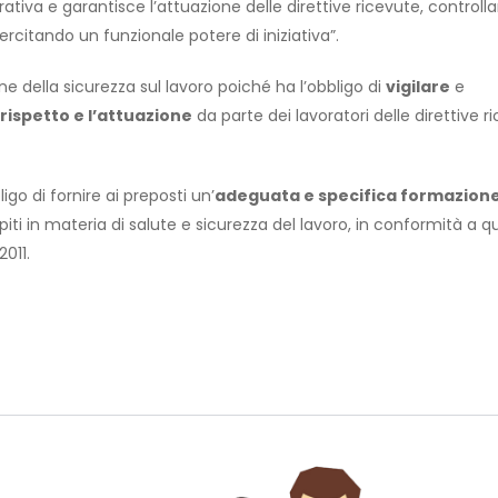
orativa e garantisce l’attuazione delle direttive ricevute, control
rcitando un funzionale potere di iniziativa”.
one della sicurezza sul lavoro poiché ha l’obbligo di
vigilare
e
rispetto e l’attuazione
da parte dei lavoratori delle direttive r
go di fornire ai preposti un’
adeguata e specifica formazion
ti in materia di salute e sicurezza del lavoro, in conformità a 
2011.