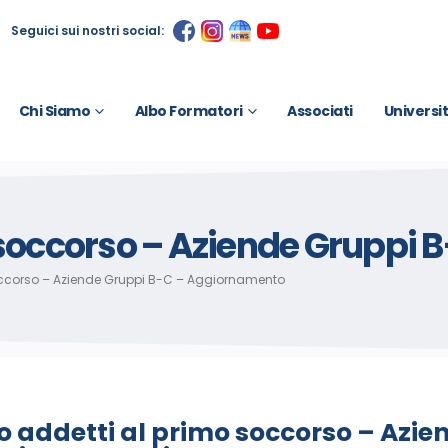
Seguici sui nostri social:
Chi Siamo
Albo Formatori
Associati
Universi
 soccorso – Aziende Gruppi
occorso – Aziende Gruppi B-C – Aggiornamento
o addetti al primo soccorso – Azie