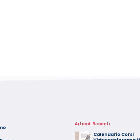
Articoli Recenti
amo
oto dei minori sui social:
Calendario Corsi
erve il consenso di
Videoconferenza 