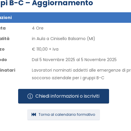
pi B-C – Aggiornamento
zioni
ata
4 Ore
lità
in Aula​ a Cinisello Balsamo (MI)​
zo
€ 110,00 + iva
odo
Dal 5 Novembre 2025 al 5 Novembre 2025​
inatari
Lavoratori nominati addetti alle emergenze di p
soccorso aziendale per i gruppi B-C
Chiedi informazioni o iscriviti
Torna al calendario formativo