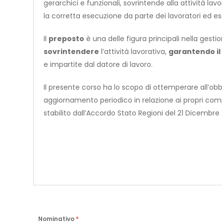
gerarchici e funzionali, sovrintende alla attività lav
la corretta esecuzione da parte dei lavoratori ed ese
Il
preposto
è una delle figura principali nella gesti
sovrintendere
l’attività lavorativa,
garantendo il 
e impartite dal datore di lavoro.
Il presente corso ha lo scopo di ottemperare all’obbli
aggiornamento periodico in relazione ai propri compi
stabilito dall’Accordo Stato Regioni del 21 Dicembre 
Nominativo
*