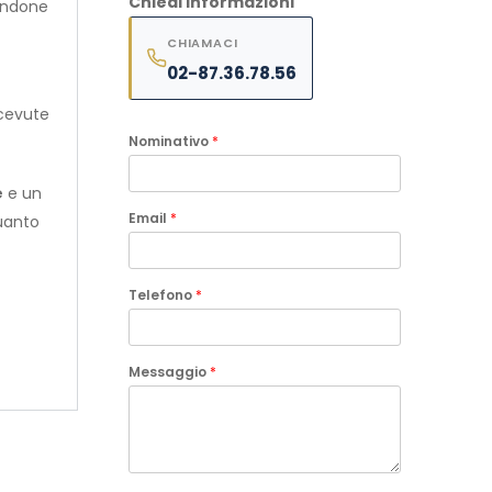
Chiedi informazioni
landone
CHIAMACI
02-87.36.78.56
icevute
Nominativo
*
e
e un
Email
*
quanto
Telefono
*
Messaggio
*