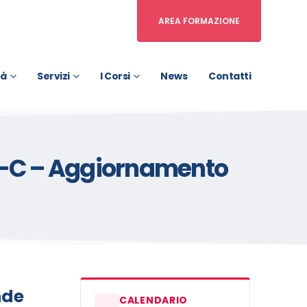
AREA FORMAZIONE
tà
Servizi
I Corsi
News
Contatti
 B-C – Aggiornamento
nde
CALENDARIO