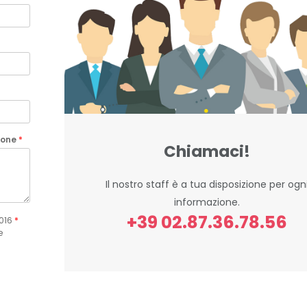
rsone
*
Chiamaci!
Il nostro staff è a tua disposizione per ogn
informazione.
+39 02.87.36.78.56
2016
*
e