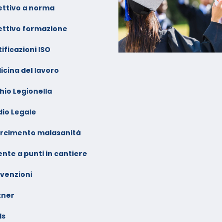
ettivo a norma
ettivo formazione
ificazioni ISO
icina del lavoro
hio Legionella
dio Legale
arcimento malasanità
nte a punti in cantiere
venzioni
tner
ls