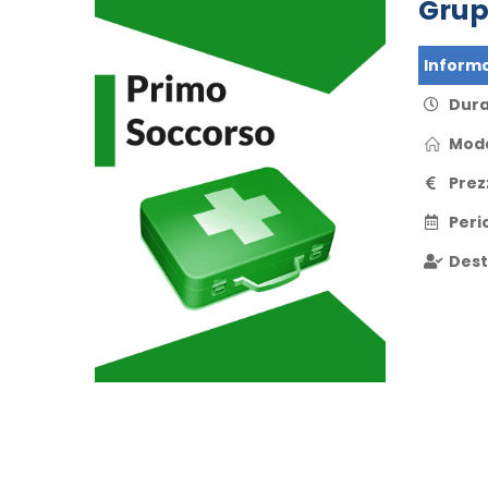
Grup
Informa
Dur
Moda
Prez
Peri
Dest