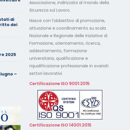
Associazione, indirizzata al mondo della
entrambi i genitori
Sicurezza sul Lavoro.
stati di
Calendario Corsi
Nasce con l’obbiettivo di promozione,
ritto dei
Videoconferenza Maggio –
attuazione e coordinamento su scala
Giugno 2026
Nazionale e Regionale delle iniziative di
Formazione, orientamento, ricerca,
Minimarket di Rozzano al
setaccio
addestramento, formazione
re 2025
universitaria, qualificazione e
riqualificazione professionale in svariati
Cade dalla sedia in smart
working, riconosciuto
settori lavorativi.
iugno –
l’infortunio sul lavoro
Certificazione ISO 9001:2015
Calendario Corsi
Videoconferenza Marzo –
Aprile 2026
Calendario Corsi
Videoconferenza Gennaio –
Certificazione ISO 14001:2015
Febbraio 2026