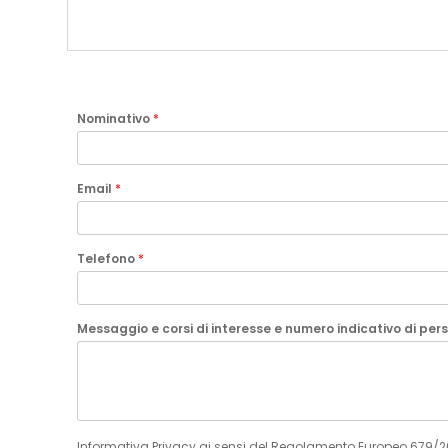
Nominativo
*
Email
*
Telefono
*
Messaggio e corsi di interesse e numero indicativo di pe
Informativa Privacy ai sensi del Regolamento Europeo 679/