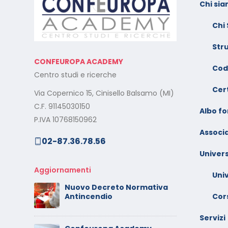
Chi si
l:
Calendario Corsi
F
Videoconferenza Novembre
s
Chi
– Dicembre 2025
e
Str
Il rilascio degli attestati di
C
CONFEUROPA ACADEMY
o –
formazione: è un diritto dei
V
Cod
Centro studi e ricerche
lavoratori
G
Cert
Via Copernico 15, Cinisello Balsamo (MI)
al
Calendario Corsi
M
C.F. 91145030150
Videoconferenza
Albo f
s
P.IVA 10768150962
Settembre – Ottobre 2025
Associa
02-87.36.78.56
rt
C
Calendario Corsi
w
Univers
Videoconferenza Giugno –
l
Luglio 2025
Aggiornamenti
Uni
C
Nuovo Decreto Normativa
 –
V
Cors
Antincendio
A
Servizi