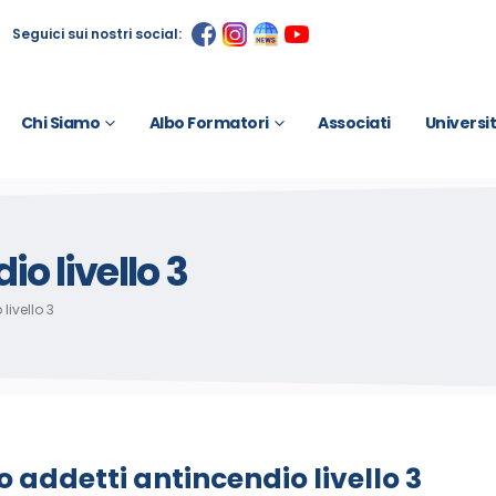
Seguici sui nostri social:
Chi Siamo
Albo Formatori
Associati
Universi
o livello 3
livello 3
 addetti antincendio livello 3