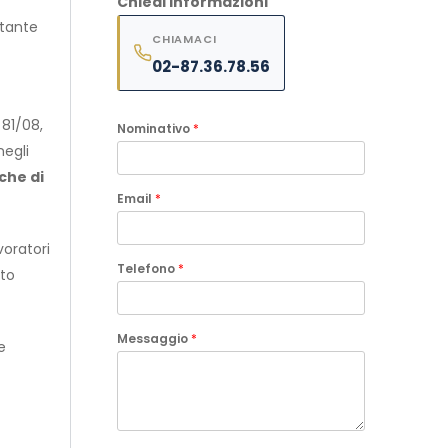
Chiedi informazioni
ntante
CHIAMACI
02-87.36.78.56
 81/08,
Nominativo
*
negli
che di
Email
*
voratori
Telefono
*
nto
Messaggio
*
e