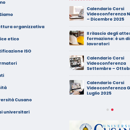
amo
oto dei minori sui social:
Calendario Corsi
erve il consenso di
Videoconferenza 
 Siamo
ntrambi i genitori
– Dicembre 2025
uttura organizzativa
alendario Corsi
Il rilascio degli atte
ideoconferenza Maggio –
formazione: è un di
ice etico
iugno 2026
lavoratori
ificazione ISO
inimarket di Rozzano al
Calendario Corsi
ormatori
etaccio
Videoconferenza
Settembre – Ottob
ti
ade dalla sedia in smart
Calendario Corsi
orking, riconosciuto
ità
Videoconferenza G
’infortunio sul lavoro
Luglio 2025
versità Cusano
alendario Corsi
ideoconferenza Marzo –
i universitari
prile 2026