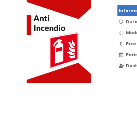
Informa
Dur
Moda
Prez
Peri
Dest