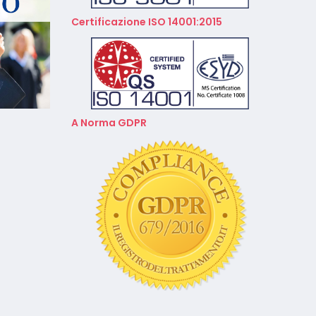
Calendario Corsi
Videoconferenza Gennaio –
Certificazione ISO 14001:2015
Febbraio 2026
A Norma GDPR