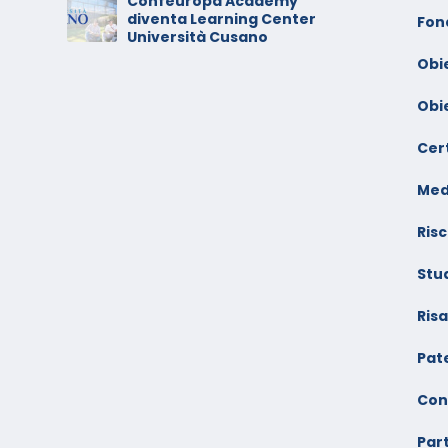
Confeuropa Academy
C
diventa Learning Center
io –
V
Fon
Università Cusano
F
Obi
Obi
Cert
Med
Risc
Stu
Ris
Pate
Con
Par