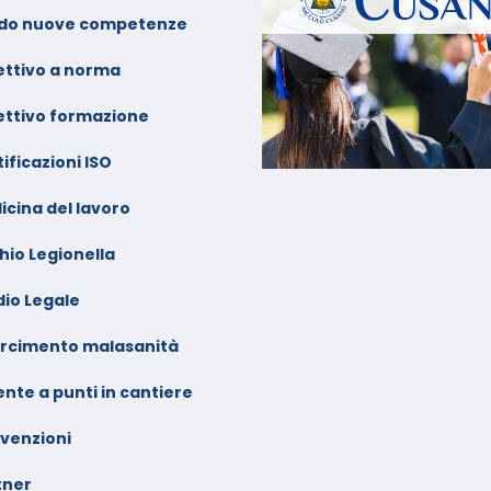
alendario Corsi
ideoconferenza Gennaio –
do nuove competenze
ebbraio 2026
ettivo a norma
ettivo formazione
ificazioni ISO
icina del lavoro
hio Legionella
dio Legale
arcimento malasanità
nte a punti in cantiere
venzioni
tner