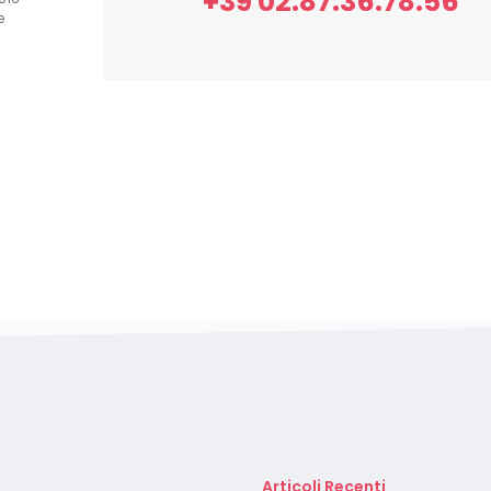
+39 02.87.36.78.56
e
Articoli Recenti