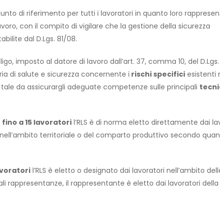
punto di riferimento per tutti i lavoratori in quanto loro rapprese
lavoro, con il compito di vigilare che la gestione della sicurezza
bilite dal D.Lgs. 81/08.
igo, imposto al datore di lavoro dall’art. 37, comma 10, del D.Lgs.
ria di salute e sicurezza concernente i
rischi specifici
esistenti 
, tale da assicurargli adeguate competenze sulle principali
tecni
fino a 15 lavoratori
l’RLS è di norma eletto direttamente dai la
e nell’ambito territoriale o del comparto produttivo secondo qua
avoratori
l’RLS è eletto o designato dai lavoratori nell’ambito dell
li rappresentanze, il rappresentante è eletto dai lavoratori della