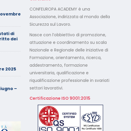
Foto dei minori sui social:
CONFEUROPA ACADEMY è una
Novembre
serve il consenso di
Associazione, indirizzata al mondo della
entrambi i genitori
Sicurezza sul Lavoro.
stati di
Calendario Corsi
Nasce con l’obbiettivo di promozione,
ritto dei
Videoconferenza Maggio –
attuazione e coordinamento su scala
Giugno 2026
Nazionale e Regionale delle iniziative di
Formazione, orientamento, ricerca,
Minimarket di Rozzano al
setaccio
addestramento, formazione
re 2025
universitaria, qualificazione e
riqualificazione professionale in svariati
Cade dalla sedia in smart
working, riconosciuto
settori lavorativi.
iugno –
l’infortunio sul lavoro
Certificazione ISO 9001:2015
Calendario Corsi
Videoconferenza Marzo –
Aprile 2026