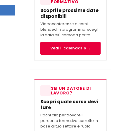
FORMATIVO
Scopri le prossime date
disponibili
Videoconferenze e corsi
blended in programma: scegli
la data più comoda per te.
Vedi il calendario →
SEI UN DATORE DI
LAVORO?
Scopri quale corso devi
fare
Pochi clic per trovare il
percorso formativo corretto in
base al tuo settore e ruolo.