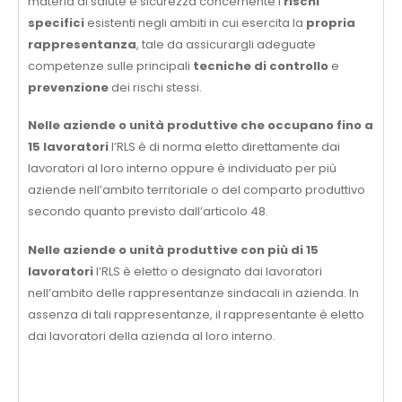
materia di salute e sicurezza concernente i
rischi
specifici
esistenti negli ambiti in cui esercita la
propria
rappresentanza
, tale da assicurargli adeguate
competenze sulle principali
tecniche di controllo
e
prevenzione
dei rischi stessi.
Nelle aziende o unità produttive che occupano fino a
15 lavoratori
l’RLS è di norma eletto direttamente dai
lavoratori al loro interno oppure è individuato per più
aziende nell’ambito territoriale o del comparto produttivo
secondo quanto previsto dall’articolo 48.
Nelle aziende o unità produttive con più di 15
lavoratori
l’RLS è eletto o designato dai lavoratori
nell’ambito delle rappresentanze sindacali in azienda. In
assenza di tali rappresentanze, il rappresentante è eletto
dai lavoratori della azienda al loro interno.