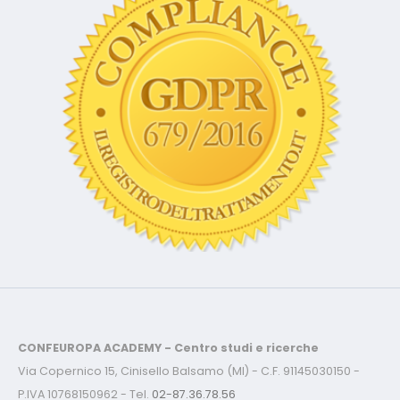
CONFEUROPA ACADEMY - Centro studi e ricerche
Via Copernico 15, Cinisello Balsamo (MI) - C.F. 91145030150 -
P.IVA 10768150962 - Tel.
02-87.36.78.56