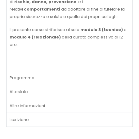
di
rischio, danno, prevenzione
e i
relativi
comportamenti
da adottare al fine di tutelare la
propria sicurezza e salute e quella dei propri colleghi.
Il presente corso si riferisce al solo
modulo 3 (tecnico)
e
modulo 4 (relazionale)
della durata complessiva di 12
ore.
Programma
Attestato
Altre informazioni
Iscrizione