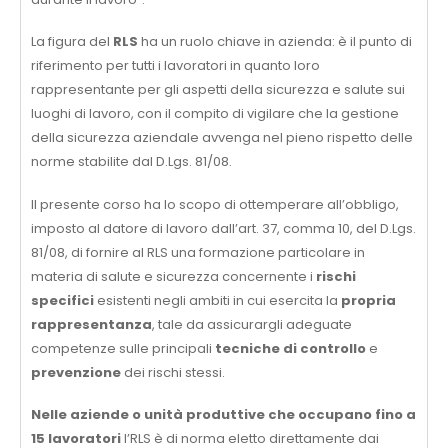
La figura del
RLS
ha un ruolo chiave in azienda: è il punto di
riferimento per tutti i lavoratori in quanto loro
rappresentante per gli aspetti della sicurezza e salute sui
luoghi di lavoro, con il compito di vigilare che la gestione
della sicurezza aziendale avvenga nel pieno rispetto delle
norme stabilite dal D.Lgs. 81/08.
Il presente corso ha lo scopo di ottemperare all’obbligo,
imposto al datore di lavoro dall’art. 37, comma 10, del D.Lgs.
81/08, di fornire al RLS una formazione particolare in
materia di salute e sicurezza concernente i
rischi
specifici
esistenti negli ambiti in cui esercita la
propria
rappresentanza
, tale da assicurargli adeguate
competenze sulle principali
tecniche di controllo
e
prevenzione
dei rischi stessi.
Nelle aziende o unità produttive che occupano fino a
15 lavoratori
l’RLS è di norma eletto direttamente dai