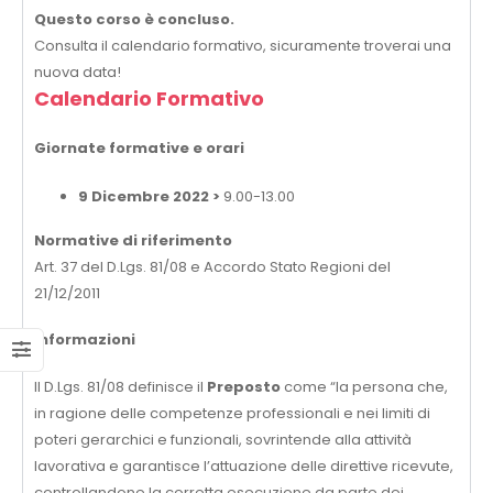
Questo corso è concluso.
Consulta il calendario formativo, sicuramente troverai una
nuova data!
Calendario Formativo
Giornate formative e orari
9 Dicembre 2022 >
9.00-13.00
Normative di riferimento
Art. 37 del D.Lgs. 81/08 e Accordo Stato Regioni del
21/12/2011
Informazioni
Il D.Lgs. 81/08 definisce il
Preposto
come “la persona che,
in ragione delle competenze professionali e nei limiti di
poteri gerarchici e funzionali, sovrintende alla attività
lavorativa e garantisce l’attuazione delle direttive ricevute,
controllandone la corretta esecuzione da parte dei