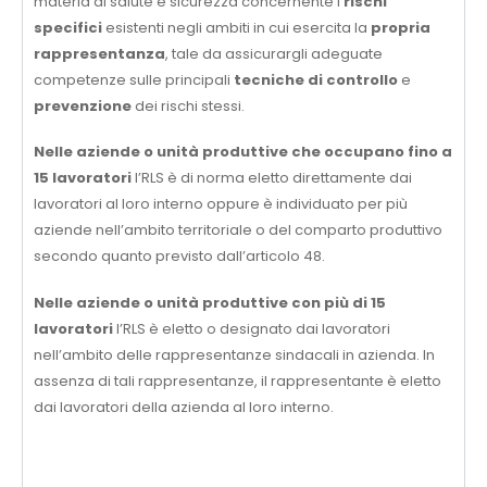
materia di salute e sicurezza concernente i
rischi
specifici
esistenti negli ambiti in cui esercita la
propria
rappresentanza
, tale da assicurargli adeguate
competenze sulle principali
tecniche di controllo
e
prevenzione
dei rischi stessi.
Nelle aziende o unità produttive che occupano fino a
15 lavoratori
l’RLS è di norma eletto direttamente dai
lavoratori al loro interno oppure è individuato per più
aziende nell’ambito territoriale o del comparto produttivo
secondo quanto previsto dall’articolo 48.
Nelle aziende o unità produttive con più di 15
lavoratori
l’RLS è eletto o designato dai lavoratori
nell’ambito delle rappresentanze sindacali in azienda. In
assenza di tali rappresentanze, il rappresentante è eletto
dai lavoratori della azienda al loro interno.