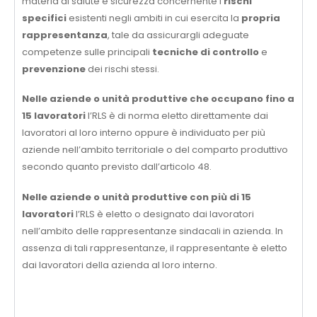
materia di salute e sicurezza concernente i
rischi
specifici
esistenti negli ambiti in cui esercita la
propria
rappresentanza
, tale da assicurargli adeguate
competenze sulle principali
tecniche di controllo
e
prevenzione
dei rischi stessi.
Nelle aziende o unità produttive che occupano fino a
15 lavoratori
l’RLS è di norma eletto direttamente dai
lavoratori al loro interno oppure è individuato per più
aziende nell’ambito territoriale o del comparto produttivo
secondo quanto previsto dall’articolo 48.
Nelle aziende o unità produttive con più di 15
lavoratori
l’RLS è eletto o designato dai lavoratori
nell’ambito delle rappresentanze sindacali in azienda. In
assenza di tali rappresentanze, il rappresentante è eletto
dai lavoratori della azienda al loro interno.