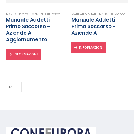
MANUALI DIGITALI
,
MANUALI PRIMO SOCCORSO
,
MANUALI SICUREZZA SUL LAVORO
MANUALI DIGITALI
,
MANUALI PRIMO SOCCORSO
Manuale Addetti
Manuale Addetti
Primo Soccorso –
Primo Soccorso –
Aziende A
Aziende A
Aggiornamento
INFORMAZIONI
INFORMAZIONI