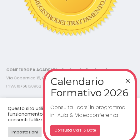
CONFEUROPA ACADEMY - Centro studi e ricerche
Via Copernico 15, Cinisello Balsamo (MI) - C.F. 91145030150 -
P.IVA 10768150962 - Tel.
02-87.36.78.56
©2019/2025 CONFEUROPA ACADEMY - C.F. 91145030150 P.IVA
10768150962 - Tutti i diritti riservati -
Cookies Policy - Privacy
Policy
Consulta i corsi in programma
Questo sito utilizza cookie per un corretto
funzionamento del sito web. Cliccando "accetta”,
in Aula & Videoconferenza
consenti l'utilizzo dei cookie.
Consulta Corsi & Date
Impostazioni
Accetta