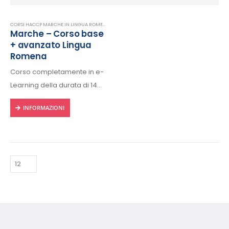
CORSI HACCP MARCHE IN LINGUA ROMENA
,
E-LEARNING
,
FORMAZIONE HACCP IN LINGUA ROM
Marche – Corso base
+ avanzato Lingua
Romena
Corso completamente in e-
Learning della durata di 14
ore, fruibile 24/24h da ogni
INFORMAZIONI
dispositivo connesso a
internet.
Rilascio regolare attestato a
fine corso con protocollo
univoco di riconscimento.