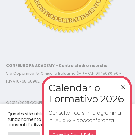
CONFEUROPA ACADEMY - Centro studi e ricerche
Via Copernico 15, Cinisello Balsamo (MI) - C.F. 91145030150 -
P.IVA 10768150962 - Tel.
02-87.36.78.56
©2019/2025 CONFEUROPA ACADEMY - C.F. 91145030150 P.IVA
10768150962 - Tutti i diritti riservati -
Cookies Policy - Privacy
Policy
Consulta i corsi in programma
Questo sito utilizza cookie per un corretto
funzionamento del sito web. Cliccando "accetta”,
in Aula & Videoconferenza
consenti l'utilizzo dei cookie.