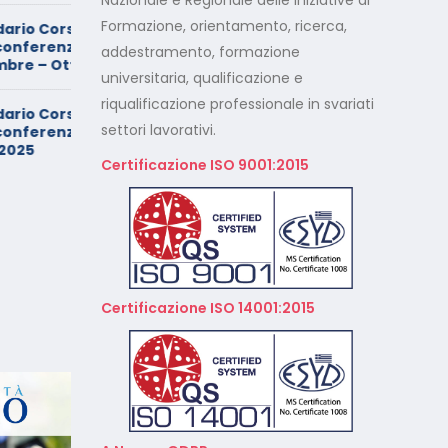
Nazionale e Regionale delle iniziative di
Formazione, orientamento, ricerca,
Minimarket di Rozzano al
setaccio
addestramento, formazione
re 2025
universitaria, qualificazione e
riqualificazione professionale in svariati
Cade dalla sedia in smart
working, riconosciuto
settori lavorativi.
iugno –
l’infortunio sul lavoro
Certificazione ISO 9001:2015
Calendario Corsi
Videoconferenza Marzo –
Aprile 2026
Calendario Corsi
Videoconferenza Gennaio –
Certificazione ISO 14001:2015
Febbraio 2026