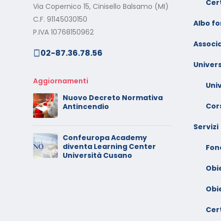
Cert
Via Copernico 15, Cinisello Balsamo (MI)
al
Calendario Corsi
M
C.F. 91145030150
Videoconferenza
Albo f
s
P.IVA 10768150962
Settembre – Ottobre 2025
Associa
02-87.36.78.56
rt
C
Calendario Corsi
w
Univers
Videoconferenza Giugno –
l
Luglio 2025
Aggiornamenti
Uni
C
Nuovo Decreto Normativa
 –
V
Cors
Antincendio
A
Servizi
Confeuropa Academy
C
diventa Learning Center
io –
V
Fon
Università Cusano
F
Obi
Obi
Cert