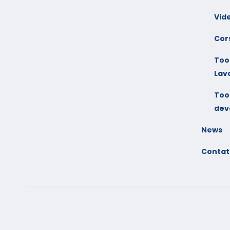
Vid
Cors
Tool
Lav
Tool
dev
News
Contat