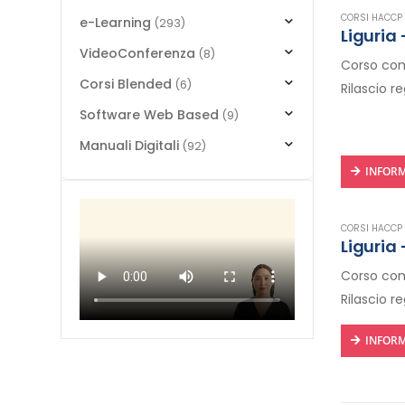
CORSI HACCP 
e-Learning
(293)
Liguria
VideoConferenza
(8)
Corso comp
Corsi Blended
(6)
Rilascio r
Software Web Based
(9)
Manuali Digitali
(92)
INFORM
CORSI HACCP 
Liguria
Corso comp
Rilascio r
INFORM