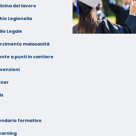
icina del lavoro
hio Legionella
dio Legale
arcimento malasanità
nte a punti in cantiere
venzioni
tner
ls
endario formativo
earning