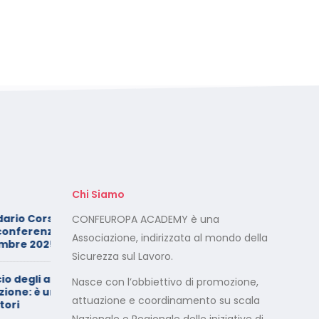
Chi Siamo
Foto dei minori sui social:
CONFEUROPA ACADEMY è una
Novembre
serve il consenso di
Associazione, indirizzata al mondo della
entrambi i genitori
Sicurezza sul Lavoro.
stati di
Calendario Corsi
Nasce con l’obbiettivo di promozione,
ritto dei
Videoconferenza Maggio –
attuazione e coordinamento su scala
Giugno 2026