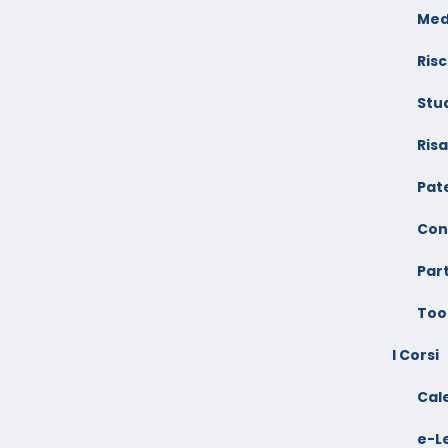
Med
Risc
Stu
Ris
Pate
Con
Par
Too
I Corsi
Cal
e-L