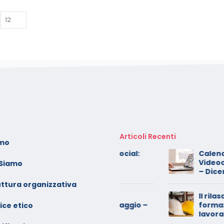
Articoli Recenti
amo
oto dei minori sui social:
Calendario Corsi
erve il consenso di
Videoconferenza 
 Siamo
ntrambi i genitori
– Dicembre 2025
uttura organizzativa
alendario Corsi
Il rilascio degli atte
ideoconferenza Maggio –
formazione: è un di
ice etico
iugno 2026
lavoratori