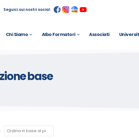
Seguici sui nostri social:
Chi Siamo
Albo Formatori
Associati
Universi
azione base
: