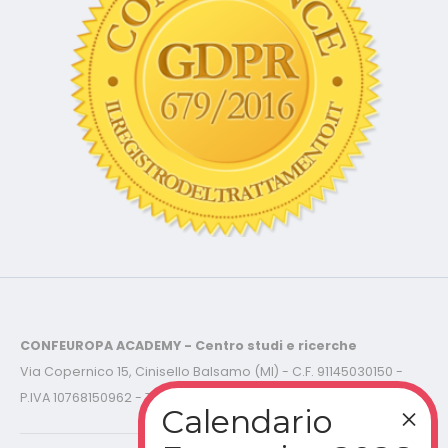
CONFEUROPA ACADEMY - Centro studi e ricerche
Via Copernico 15, Cinisello Balsamo (MI) - C.F. 91145030150 -
P.IVA 10768150962 - Tel.
02-87.36.78.56
©2019/2025 CONFEUROPA ACADEMY - C.F. 91145030150 P.IVA
10768150962 - Tutti i diritti riservati -
Cookies Policy - Privacy
Policy