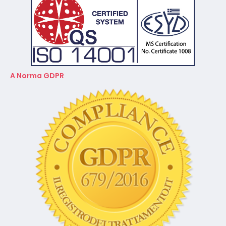
A Norma GDPR