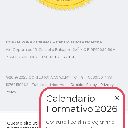
CONFEUROPA ACADEMY - Centro studi e ricerche
Via Copernico 15, Cinisello Balsamo (MI) - C.F. 91145030150 -
P.IVA 10768150962 - Tel.
02-87.36.78.56
©2019/2025 CONFEUROPA ACADEMY - C.F. 91145030150 P.IVA
10768150962 - Tutti i diritti riservati -
Cookies Policy - Privacy
Policy
Consulta i corsi in programma
Questo sito utilizza cookie per un corretto