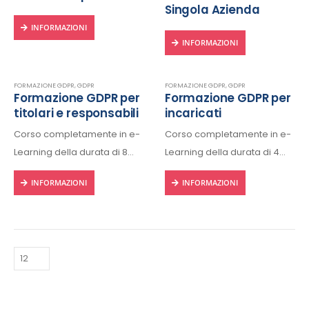
univoco di riconscimento.
Singola Azienda
INFORMAZIONI
INFORMAZIONI
FORMAZIONE GDPR
,
GDPR
FORMAZIONE GDPR
,
GDPR
Formazione GDPR per
Formazione GDPR per
titolari e responsabili
incaricati
Corso completamente in e-
Corso completamente in e-
Learning della durata di 8
Learning della durata di 4
ore, fruibile 24/24h da ogni
ore, fruibile 24/24h da ogni
INFORMAZIONI
INFORMAZIONI
dispositivo connesso a
dispositivo connesso a
internet.
internet.
Rilascio regolare attestato a
Rilascio regolare attestato a
fine corso con protocollo
fine corso con protocollo
univoco di riconscimento.
univoco di riconscimento.