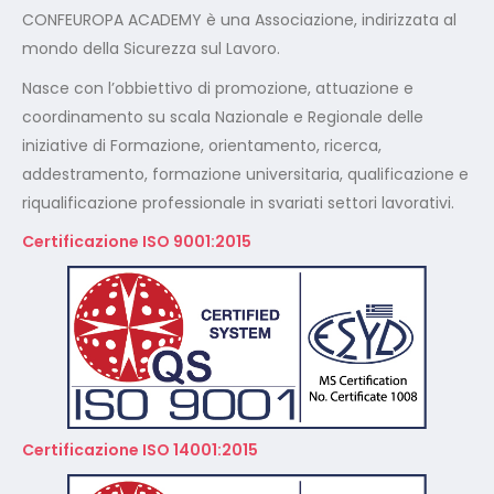
CONFEUROPA ACADEMY è una Associazione, indirizzata al
mondo della Sicurezza sul Lavoro.
Nasce con l’obbiettivo di promozione, attuazione e
coordinamento su scala Nazionale e Regionale delle
iniziative di Formazione, orientamento, ricerca,
addestramento, formazione universitaria, qualificazione e
riqualificazione professionale in svariati settori lavorativi.
Certificazione ISO 9001:2015
Certificazione ISO 14001:2015