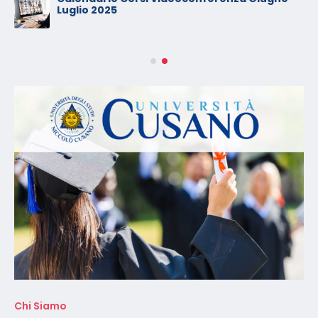
Luglio 2025
Chi Siamo