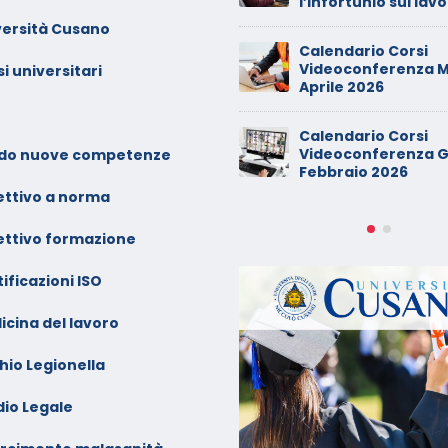
l’infortunio sul lav
uglio 2025
versità Cusano
Calendario Corsi
Videoconferenza M
i universitari
Aprile 2026
Calendario Corsi
Videoconferenza G
do nuove competenze
Febbraio 2026
ettivo a norma
ettivo formazione
ificazioni ISO
icina del lavoro
hio Legionella
dio Legale