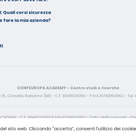
: Quali corsi sicurezza
e fare la mia azienda?
ti
CONFEUROPA ACADEMY - Centro studi e ricerche
15, Cinisello Balsamo (MI) - C.F. 91145030150 - P.IVA 10768150962 - Tel.
MY - C.F. 91145030150 P.IVA 10768150962 - Tutti i diritti riservati -
Coo
el sito web. Cliccando "accetta”, consenti l'utilizzo dei cookie