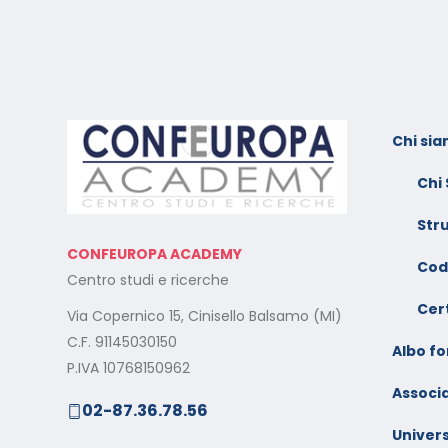
Chi si
Foto dei minori sui social:
C
serve il consenso di
V
Chi
entrambi i genitori
–
Str
Calendario Corsi
I
CONFEUROPA ACADEMY
Videoconferenza Maggio –
f
Cod
Centro studi e ricerche
Giugno 2026
l
Cert
Via Copernico 15, Cinisello Balsamo (MI)
Minimarket di Rozzano al
C
C.F. 91145030150
setaccio
Albo f
V
P.IVA 10768150962
S
Associa
02-87.36.78.56
Cade dalla sedia in smart
C
working, riconosciuto
Univers
V