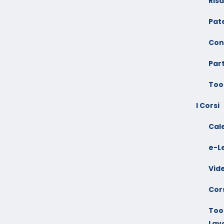
Ris
Pate
Con
Par
Too
I Corsi
Cal
e-L
Vid
Cors
Tool
Lav