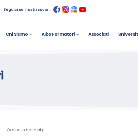
Seguici sui nostri social:
Chi Siamo
Albo Formatori
Associati
Universi
i
: