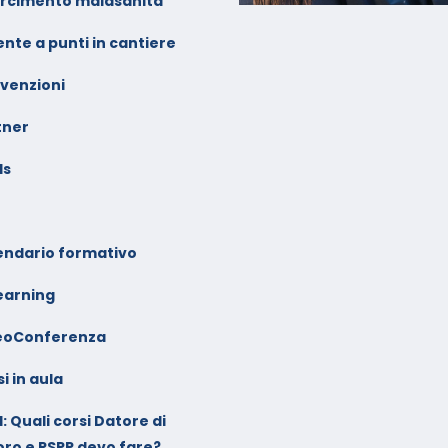
arcimento malasanità
nte a punti in cantiere
venzioni
tner
ls
endario formativo
earning
eoConferenza
i in aula
: Quali corsi Datore di
oro e RSPP devo fare?