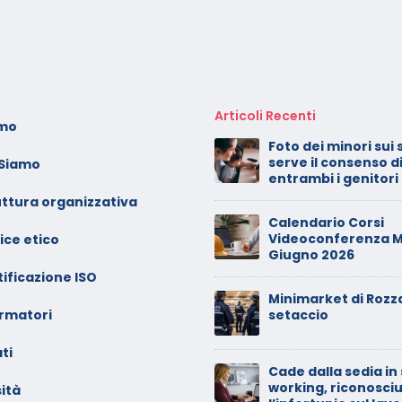
Articoli Recenti
amo
alendario Corsi
Foto dei minori sui 
ideoconferenza Novembre
serve il consenso d
 Siamo
 Dicembre 2025
entrambi i genitori
uttura organizzativa
l rilascio degli attestati di
Calendario Corsi
ormazione: è un diritto dei
Videoconferenza M
ice etico
avoratori
Giugno 2026
ificazione ISO
alendario Corsi
Minimarket di Rozz
ormatori
ideoconferenza
setaccio
ettembre – Ottobre 2025
ti
Cade dalla sedia in
alendario Corsi
working, riconosci
ità
ideoconferenza Giugno –