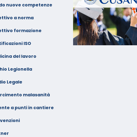
ideoconferenza Gennaio –
do nuove competenze
ebbraio 2026
ettivo a norma
ettivo formazione
ificazioni ISO
icina del lavoro
hio Legionella
dio Legale
arcimento malasanità
nte a punti in cantiere
venzioni
tner