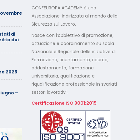
Foto dei minori sui social:
CONFEUROPA ACADEMY è una
Novembre
serve il consenso di
Associazione, indirizzata al mondo della
entrambi i genitori
Sicurezza sul Lavoro.
stati di
Calendario Corsi
Nasce con l’obbiettivo di promozione,
ritto dei
Videoconferenza Maggio –
attuazione e coordinamento su scala
Giugno 2026
Nazionale e Regionale delle iniziative di
Formazione, orientamento, ricerca,
Minimarket di Rozzano al
setaccio
addestramento, formazione
re 2025
universitaria, qualificazione e
riqualificazione professionale in svariati
Cade dalla sedia in smart
working, riconosciuto
settori lavorativi.
iugno –
l’infortunio sul lavoro
Certificazione ISO 9001:2015
Calendario Corsi
Videoconferenza Marzo –
Aprile 2026
Calendario Corsi