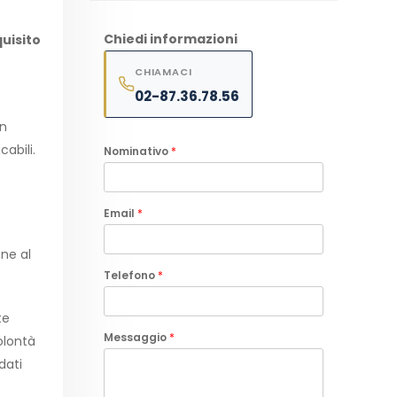
Chiedi informazioni
uisito
CHIAMACI
02-87.36.78.56
n
abili.
Nominativo
*
Email
*
one al
Telefono
*
te
Messaggio
*
olontà
dati