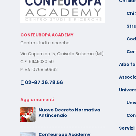
Chi si
l:
Calendario Corsi
F
Videoconferenza Novembre
s
Chi
– Dicembre 2025
e
Str
Il rilascio degli attestati di
C
CONFEUROPA ACADEMY
o –
formazione: è un diritto dei
V
Cod
Centro studi e ricerche
lavoratori
G
Cert
Via Copernico 15, Cinisello Balsamo (MI)
al
Calendario Corsi
M
C.F. 91145030150
Videoconferenza
Albo f
s
P.IVA 10768150962
Settembre – Ottobre 2025
Associa
02-87.36.78.56
rt
C
Calendario Corsi
w
Univers
Videoconferenza Giugno –
l
Luglio 2025
Aggiornamenti
Uni
C
Nuovo Decreto Normativa
 –
V
Cors
Antincendio
A
Servizi
Confeuropa Academy
C