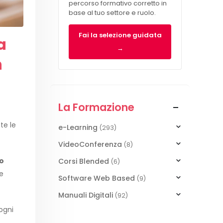
percorso formativo corretto in
base al tuo settore e ruolo.
Fai la selezione guidata
a
→
n
La Formazione
te le
e-Learning
(293)
VideoConferenza
(8)
zo
Corsi Blended
(6)
e
Software Web Based
(9)
Manuali Digitali
(92)
ogni