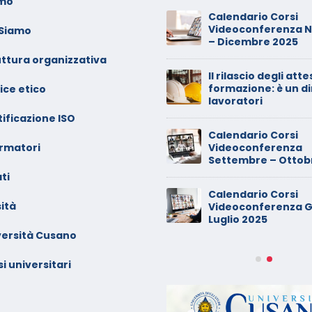
amo
oto dei minori sui social:
Calendario Corsi
erve il consenso di
Videoconferenza 
 Siamo
ntrambi i genitori
– Dicembre 2025
uttura organizzativa
alendario Corsi
Il rilascio degli atte
ideoconferenza Maggio –
formazione: è un di
ice etico
iugno 2026
lavoratori
ificazione ISO
inimarket di Rozzano al
Calendario Corsi
ormatori
etaccio
Videoconferenza
Settembre – Ottob
ti
ade dalla sedia in smart
Calendario Corsi
orking, riconosciuto
ità
Videoconferenza G
’infortunio sul lavoro
Luglio 2025
versità Cusano
alendario Corsi
ideoconferenza Marzo –
i universitari
prile 2026
alendario Corsi