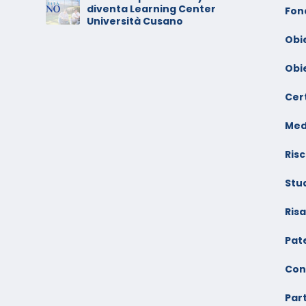
diventa Learning Center
io –
V
Fon
Università Cusano
F
Obi
Obi
Cert
Med
Risc
Stu
Ris
Pate
Con
Par