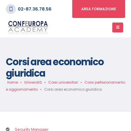
02-87.36.78.56
AREA FORMAZIONE
Corsi area economico
giuridica
Home
»
Università
»
Corsi universitari
»
Corsi perfezionamento
e aggiornamento
»
Corsi area economico giuridica
Security Manager